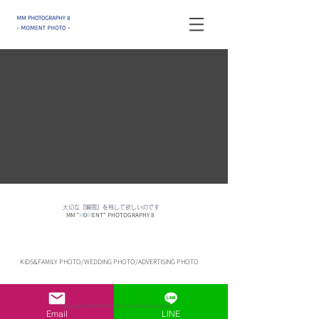
ロケーションフォト出張撮影
​
大切な『瞬間』を残して欲しいのです
M
M
"
M
O
M
ENT" PHOTOG
RAPHY 8
​
KIDS&FAMILY PHOTO/WEDDING PHOTO/ADVERTISING PHOTO
C
​opyright 2023 MM PHOTOGRAPHY 8 All Rights Reserved.
Email
LINE